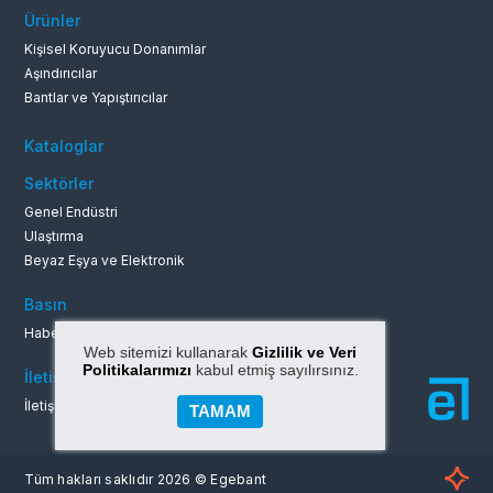
Ürünler
Kişisel Koruyucu Donanımlar
Aşındırıcılar
Bantlar ve Yapıştırıcılar
Kataloglar
Sektörler
Genel Endüstri
Ulaştırma
Beyaz Eşya ve Elektronik
Basın
Haberler ve Duyurular
Web sitemizi kullanarak
Gizlilik ve Veri
Politikalarımızı
kabul etmiş sayılırsınız.
İletişim
İletişim Bilgileri
TAMAM
Tüm hakları saklıdır 2026 © Egebant