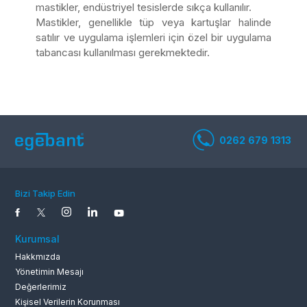
mastikler, endüstriyel tesislerde sıkça kullanılır.
Mastikler, genellikle tüp veya kartuşlar halinde
satılır ve uygulama işlemleri için özel bir uygulama
tabancası kullanılması gerekmektedir.
Bizi Takip Edin
0262 679 1
Kurumsal
Hakkmızda
Yönetimin Mesajı
Değerlerimiz
Kişisel Verilerin Korunması