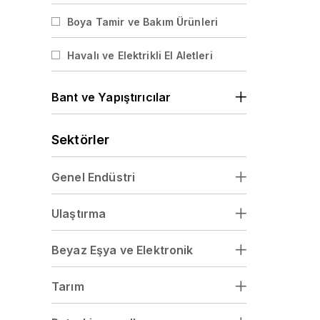
Mop Zımparalar
Boya Tamir ve Bakım Ürünleri
Flap Disk Zımparalar
Havalı ve Elektrikli El Aletleri
Disk Zımparalar
Sünger Zımparalar
Bant ve Yapıştırıcılar
Plaka Zımparalar
Sektörler
Rulo Zımparalar
Genel Endüstri
Kesme ve Çapak Alma Taşları
Ulaştırma
Beyaz Eşya ve Elektronik
Tarım