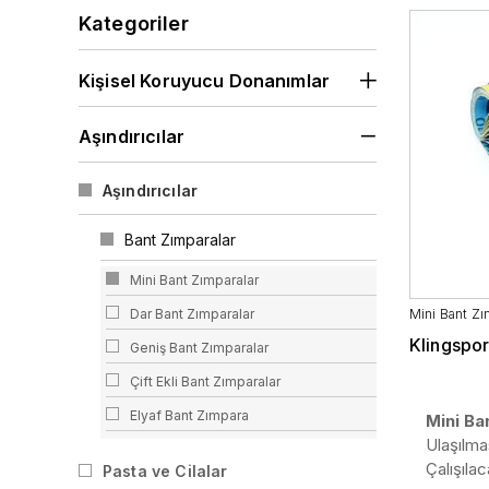
Vizörler
Kategoriler
Kişisel Koruyucu Donanımlar
Aşındırıcılar
Aşındırıcılar
Bant Zımparalar
Mini Bant Zımparalar
Dar Bant Zımparalar
Mini Bant Zı
Klingspor
Geniş Bant Zımparalar
Çift Ekli Bant Zımparalar
Elyaf Bant Zımpara
Mini Ba
Ulaşılma
3M Cubitron II Bant Zımpara
Çalışıla
Pasta ve Cilalar