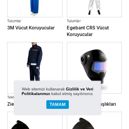
Tulumlar
Tulumlar
3M Vücut Koruyucular
Egebant CRS Vücut
Koruyucular
Web sitemizi kullanarak
Gizlilik ve Veri
Politikalarımızı
kabul etmiş sayılırsınız.
Teknik Kıyafetler
Kaynakçı Başlıkları
Ziel Vücut Koruyucular
3M Kaynakçı Başlıkları
TAMAM