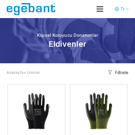
Tr
En
De
Kişisel Koruyucu Donanımlar
Eldivenler
Filtrele
Anasayfa
> Ürünler