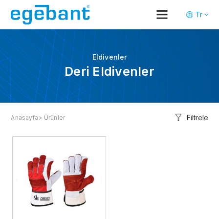
Tr
En
De
Eldivenler
Deri Eldivenler
Filtrele
Anasayfa
> Ürünler