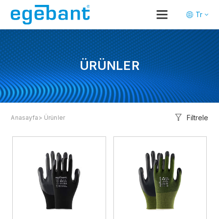
Tr
En
De
ÜRÜNLER
Filtrele
Anasayfa
> Ürünler