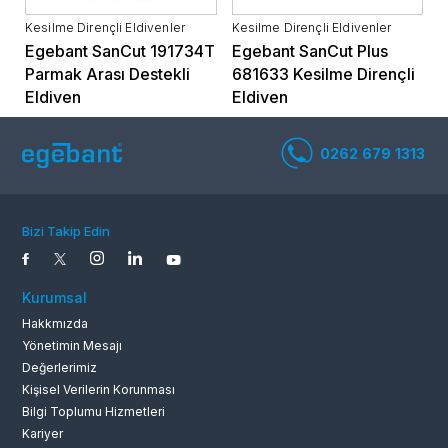
Kesilme Dirençli Eldivenler
Kesilme Dirençli Eldivenler
Egebant SanCut 191734T
Egebant SanCut Plus
Parmak Arası Destekli
681633 Kesilme Dirençli
Eldiven
Eldiven
Bizi Takip Edin
Kurumsal
Hakkmızda
Yönetimin Mesajı
0262 679 1
Değerlerimiz
Kişisel Verilerin Korunması
Bilgi Toplumu Hizmetleri
Kariyer