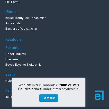
Etik Form
Ürünler
Kişisel Koruyucu Donanımlar
Aşındırıcılar
Bantlar ve Yapıştırıcılar
Kataloglar
Sektörler
Genel Endüstri
Ulaştırma
Beyaz Eşya ve Elektronik
Basın
Haberler ve Duyurular
Web sitemizi kullanarak
Gizlilik ve Veri
Politikalarımızı
kabul etmiş sayılırsınız.
İletişim
İletişim Bilgileri
TAMAM