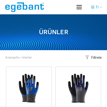
Tr
En
De
ÜRÜNLER
Filtrele
Anasayfa
> Ürünler